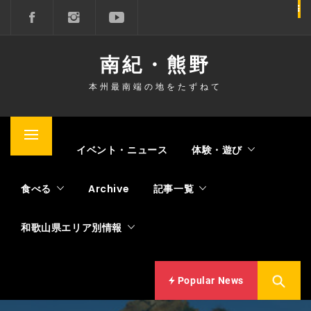
コ
ン
テ
南紀・熊野
ン
ツ
本州最南端の地をたずねて
へ
ス
キ
メ
Home
イベント・ニュース
体験・遊び
ッ
イ
プ
ン
食べる
Archive
記事一覧
メ
ニ
和歌山県エリア別情報
ュ
ー
Popular News