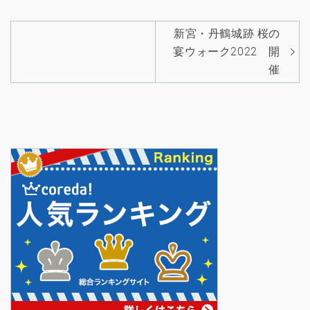
投
新宮・丹鶴城跡 桜の
稿
宴ウォーク2022 開
催
ナ
ビ
ゲ
ー
シ
ョ
ン