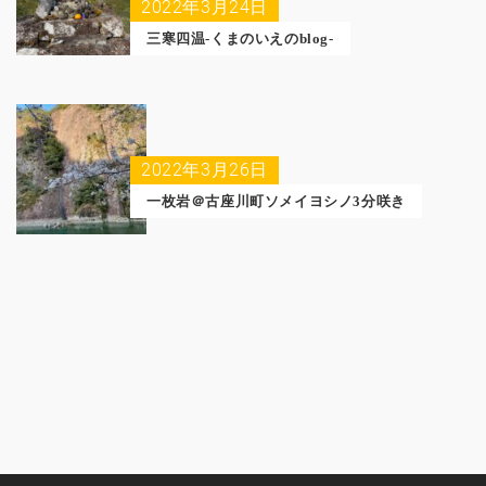
2022年3月24日
三寒四温-くまのいえのblog-
2022年3月26日
一枚岩＠古座川町ソメイヨシノ3分咲き