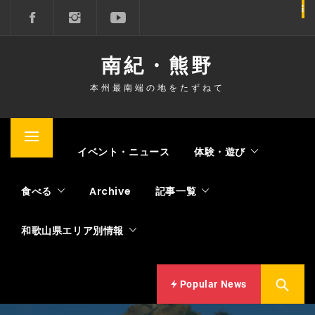
コ
ン
テ
南紀・熊野
ン
ツ
本州最南端の地をたずねて
へ
ス
キ
メ
Home
イベント・ニュース
体験・遊び
ッ
イ
プ
ン
食べる
Archive
記事一覧
メ
ニ
和歌山県エリア別情報
ュ
ー
Popular News