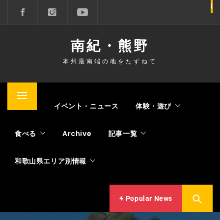
コ
ン
テ
南紀・熊野
ン
ツ
本州最南端の地をたずねて
へ
ス
キ
メ
Home
イベント・ニュース
体験・遊び
ッ
イ
プ
ン
食べる
Archive
記事一覧
メ
ニ
和歌山県エリア別情報
ュ
ー
Popular News