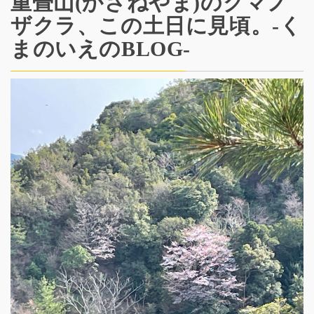
重畳山(かさねやま)のクマノ
ザクラ、この土日に見頃。-く
まのいえのBLOG-