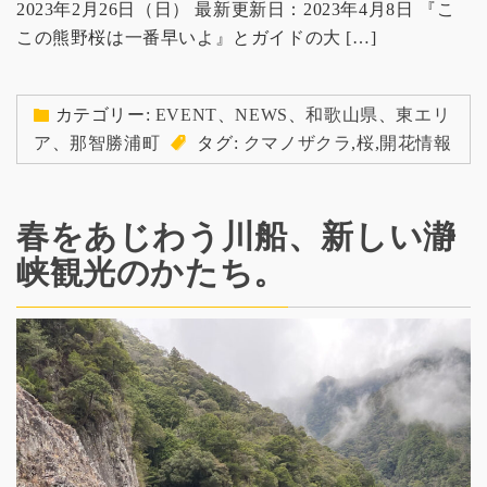
2023年2月26日（日） 最新更新日：2023年4月8日 『こ
この熊野桜は一番早いよ』とガイドの大 […]
カテゴリー:
EVENT
、
NEWS
、
和歌山県
、
東エリ
ア
、
那智勝浦町
タグ:
クマノザクラ
,
桜
,
開花情報
春をあじわう川船、新しい瀞
峡観光のかたち。