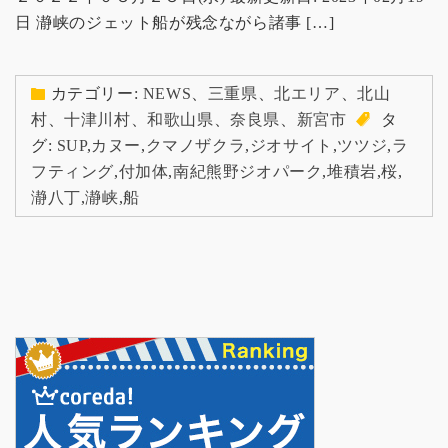
日 瀞峡のジェット船が残念ながら諸事 […]
カテゴリー:
NEWS
、
三重県
、
北エリア
、
北山
村
、
十津川村
、
和歌山県
、
奈良県
、
新宮市
タ
グ:
SUP
,
カヌー
,
クマノザクラ
,
ジオサイト
,
ツツジ
,
ラ
フティング
,
付加体
,
南紀熊野ジオパーク
,
堆積岩
,
桜
,
瀞八丁
,
瀞峡
,
船