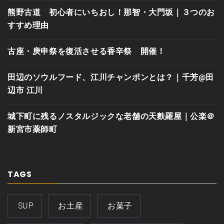
熊野古道 初心者にいちおし！那智・大門坂｜３つのお
すすめ理由
古座・庚申祭を復活させる香辛祭 開催！
田辺のソウルフード、江川チャンポンとは？｜千芳@田
辺市 江川
城下町に残るノスタルジックな老舗の天麩羅屋｜公楽＠
新宮市薬師町
TAGS
SUP
お土産
お菓子