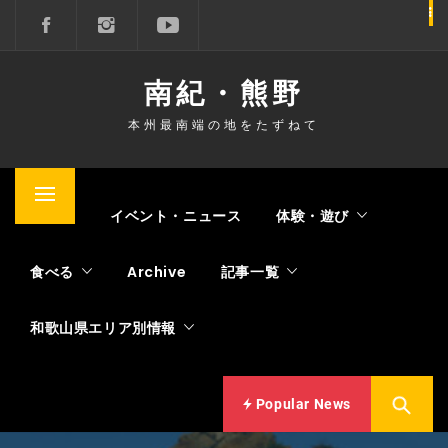
コ
ン
テ
南紀・熊野
ン
ツ
本州最南端の地をたずねて
へ
ス
キ
メ
Home
イベント・ニュース
体験・遊び
ッ
イ
プ
ン
食べる
Archive
記事一覧
メ
ニ
和歌山県エリア別情報
ュ
ー
Popular News