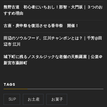
熊野古道 初心者にいちおし！那智・大門坂｜３つのお
すすめ理由
古座・庚申祭を復活させる香辛祭 開催！
田辺のソウルフード、江川チャンポンとは？｜千芳@田
辺市 江川
城下町に残るノスタルジックな老舗の天麩羅屋｜公楽＠
新宮市薬師町
TAGS
SUP
お土産
お菓子