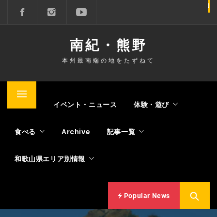
コ
ン
テ
南紀・熊野
ン
ツ
本州最南端の地をたずねて
へ
ス
キ
メ
Home
イベント・ニュース
体験・遊び
ッ
イ
プ
ン
食べる
Archive
記事一覧
メ
ニ
和歌山県エリア別情報
ュ
ー
Popular News