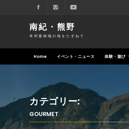
コ
ン
テ
南紀・熊野
ン
ツ
本州最南端の地をたずねて
へ
ス
キ
Home
イベント・ニュース
体験・遊び
ッ
プ
カテゴリー:
GOURMET