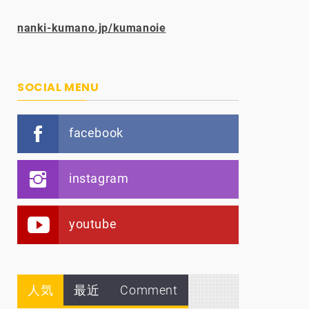
nanki-kumano.jp/kumanoie
SOCIAL MENU
facebook
instagram
youtube
人気
最近
Comment