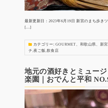
最新更新日：2023年6月19日 新宮のまち
[…]
カテゴリー:
GOURMET
、
和歌山県
、
新宮
チ
,
夜ご飯
,
飲食店
地元の酒好きとミュージ
楽園｜おでんと平和 NO