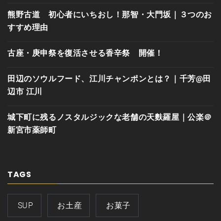
熊野古道 初心者にいちおし！那智・大門坂｜３つのお
すすめ理由
古座・庚申祭を復活させる香辛祭 開催！
田辺のソウルフード、江川チャンポンとは？｜千芳@田
辺市 江川
城下町に残るノスタルジックな老舗の天麩羅屋｜公楽＠
新宮市薬師町
TAGS
SUP
お土産
お菓子