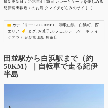
最新更新日：2023年4月30日 カレーとケーキを楽しめる
紀伊富田駅近くのお店 クマイチがらみのサイ […]
カテゴリー:
GOURMET
、
和歌山県
、
白浜町
、
西
エリア
タグ:
お菓子
,
カフェ
,
カレー
,
ケーキ
,
テイ
クアウト
,
紀伊富田駅
,
飲食店
田並駅から白浜駅まで（約
50KM）｜自転車で走る紀伊
半島