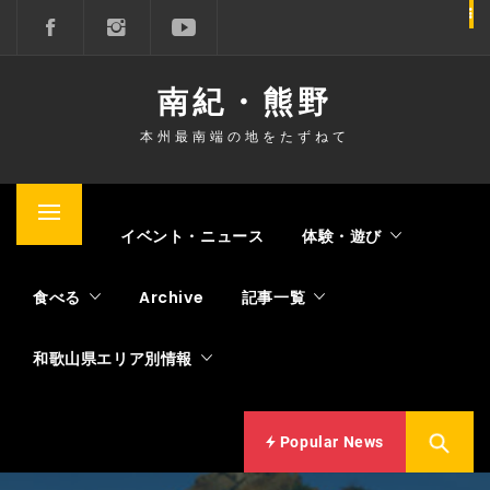
コ
ン
テ
南紀・熊野
ン
ツ
本州最南端の地をたずねて
へ
ス
キ
メ
Home
イベント・ニュース
体験・遊び
ッ
イ
プ
ン
食べる
Archive
記事一覧
メ
ニ
和歌山県エリア別情報
ュ
ー
Popular News