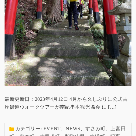
最新更新日：2023年4月12日 4月から久しぶりに公式古
座街道ウォークツアーが南紀串本観光協会 に […]
カテゴリー:
EVENT
、
NEWS
、
すさみ町
、
上富田