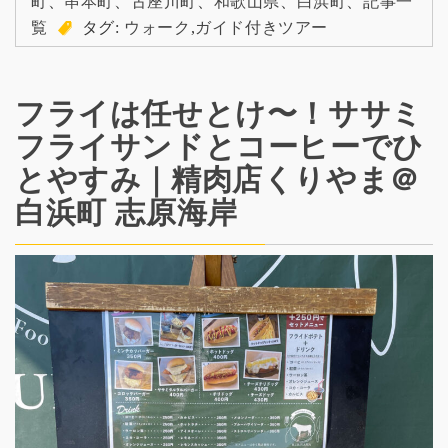
町
、
串本町
、
古座川町
、
和歌山県
、
白浜町
、
記事一
覧
タグ:
ウォーク
,
ガイド付きツアー
フライは任せとけ〜！ササミ
フライサンドとコーヒーでひ
とやすみ｜精肉店くりやま＠
白浜町 志原海岸