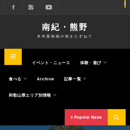
コ
ン
テ
南紀・熊野
ン
ツ
本州最南端の地をたずねて
へ
ス
キ
メ
Home
イベント・ニュース
体験・遊び
ッ
イ
プ
ン
食べる
Archive
記事一覧
メ
ニ
和歌山県エリア別情報
ュ
ー
Popular News