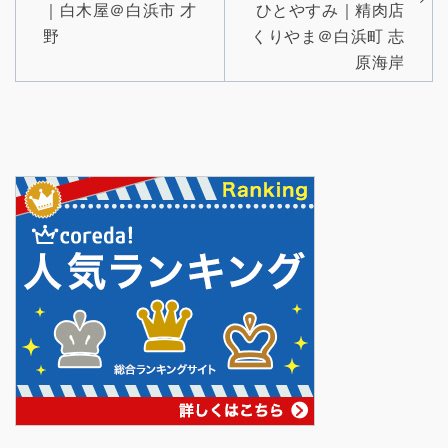
｜白木屋＠白浜市 才
ひとやすみ｜精肉店
ビ
野
くりやま＠白浜町 志
ゲ
原海岸
ー
シ
ョ
ン