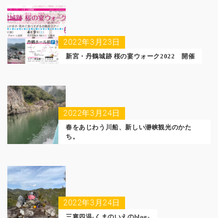
2022年3月23日
新宮・丹鶴城跡 桜の宴ウォーク2022 開催
2022年3月24日
春をあじわう川船、新しい瀞峡観光のかた
ち。
2022年3月24日
三寒四温-くまのいえのblog-