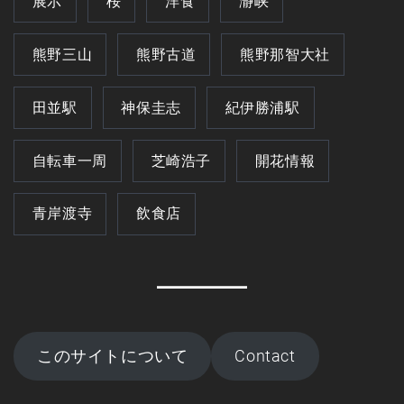
展示
桜
洋食
瀞峡
熊野三山
熊野古道
熊野那智大社
田並駅
神保圭志
紀伊勝浦駅
自転車一周
芝崎浩子
開花情報
青岸渡寺
飲食店
このサイトについて
Contact