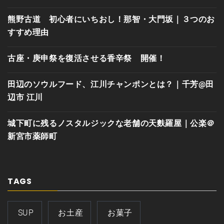
熊野古道 初心者にいちおし！那智・大門坂｜３つのお
すすめ理由
古座・庚申祭を復活させる香辛祭 開催！
田辺のソウルフード、江川チャンポンとは？｜千芳@田
辺市 江川
城下町に残るノスタルジックな老舗の天麩羅屋｜公楽＠
新宮市薬師町
TAGS
SUP
お土産
お菓子