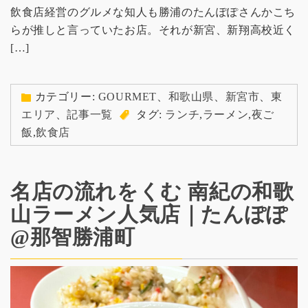
飲食店経営のグルメな知人も勝浦のたんぽぽさんかこち
らが推しと言っていたお店。それが新宮、新翔高校近く
[…]
カテゴリー:
GOURMET
、
和歌山県
、
新宮市
、
東
エリア
、
記事一覧
タグ:
ランチ
,
ラーメン
,
夜ご
飯
,
飲食店
名店の流れをくむ 南紀の和歌
山ラーメン人気店｜たんぽぽ
@那智勝浦町