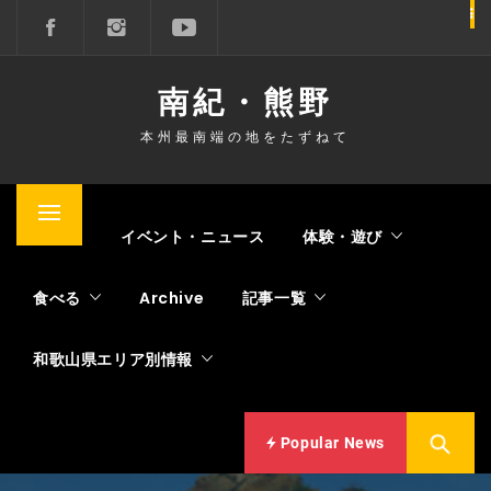
コ
ン
テ
南紀・熊野
ン
ツ
本州最南端の地をたずねて
へ
ス
キ
メ
Home
イベント・ニュース
体験・遊び
ッ
イ
プ
ン
食べる
Archive
記事一覧
メ
ニ
和歌山県エリア別情報
ュ
ー
Popular News