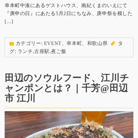
串本町中湊にあるゲストハウス、南紀くまのいえにて
『庚申の日』にあたる5月2日にちなみ、庚申祭を模した
[…]
カテゴリー:
EVENT
、
串本町
、
和歌山県
タ
グ:
ランチ
,
古座駅
,
夜ご飯
田辺のソウルフード、江川チ
ャンポンとは？｜千芳@田辺
市 江川