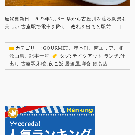
最終更新日：2023年2月6日 駅から古座川を渡る風景も
美しい 古座駅で電車を降り、改札を出ると駅前 […]
カテゴリー:
GOURMET
、
串本町
、
南エリア
、
和
歌山県
、
記事一覧
タグ:
テイクアウト
,
ランチ
,
仕
出し
,
古座駅
,
和食
,
夜ご飯
,
居酒屋
,
洋食
,
飲食店