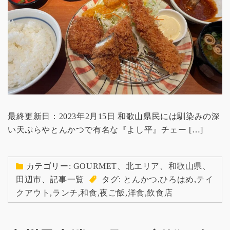
最終更新日：2023年2月15日 和歌山県民には馴染みの深
い天ぷらやとんかつで有名な『よし平』チェー […]
カテゴリー:
GOURMET
、
北エリア
、
和歌山県
、
田辺市
、
記事一覧
タグ:
とんかつ
,
ひろはめ
,
テイ
クアウト
,
ランチ
,
和食
,
夜ご飯
,
洋食
,
飲食店