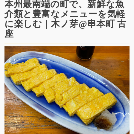
本州最南端の町で、新鮮な魚
介類と豊富なメニューを気軽
に楽しむ｜木ノ芽@串本町 古
座