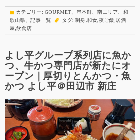
カテゴリー:
GOURMET
、
串本町
、
南エリア
、
和
歌山県
、
記事一覧
タグ:
刺身
,
和食
,
夜ご飯
,
居酒
屋
,
飲食店
よし平グループ系列店に魚か
つ、牛かつ専門店が新たにオ
ープン｜厚切りとんかつ・魚
かつ よし平＠田辺市 新庄