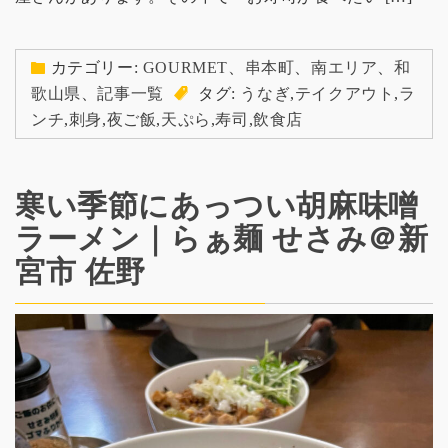
カテゴリー:
GOURMET
、
串本町
、
南エリア
、
和
歌山県
、
記事一覧
タグ:
うなぎ
,
テイクアウト
,
ラ
ンチ
,
刺身
,
夜ご飯
,
天ぷら
,
寿司
,
飲食店
寒い季節にあっつい胡麻味噌
ラーメン｜らぁ麺 せさみ＠新
宮市 佐野