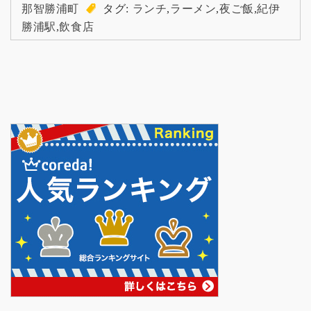
那智勝浦町
タグ:
ランチ
,
ラーメン
,
夜ご飯
,
紀伊
勝浦駅
,
飲食店