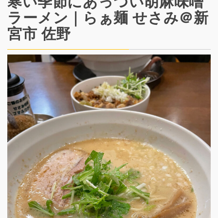
寒い季節にあっつい胡麻味噌
ラーメン｜らぁ麺 せさみ＠新
宮市 佐野