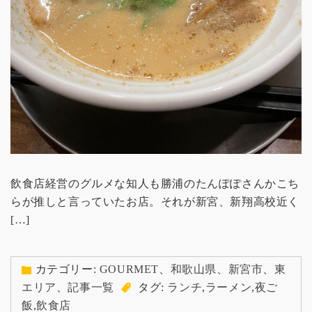
飲食店経営のグルメな知人も勝浦のたんぽぽさんかこち
らが推しと言っていたお店。それが新宮、新翔高校近く
[…]
カテゴリー:
GOURMET
、
和歌山県
、
新宮市
、
東
エリア
、
記事一覧
タグ:
ランチ
,
ラーメン
,
夜ご
飯
,
飲食店