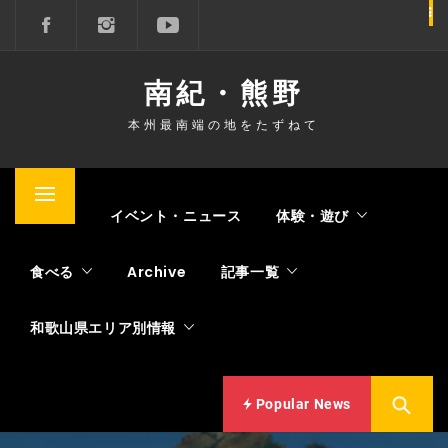
コ
ン
テ
南紀・熊野
ン
ツ
本州最南端の地をたずねて
へ
ス
キ
メ
Home
イベント・ニュース
体験・遊び
ッ
イ
プ
ン
食べる
Archive
記事一覧
メ
ニ
和歌山県エリア別情報
ュ
ー
Popular News