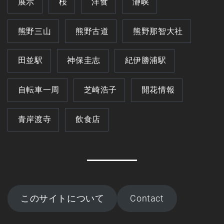
展示
桜
洋食
瀞峡
熊野三山
熊野古道
熊野那智大社
田並駅
神保圭志
紀伊勝浦駅
自転車一周
芝崎浩子
開花情報
青岸渡寺
飲食店
このサイトについて
Contact