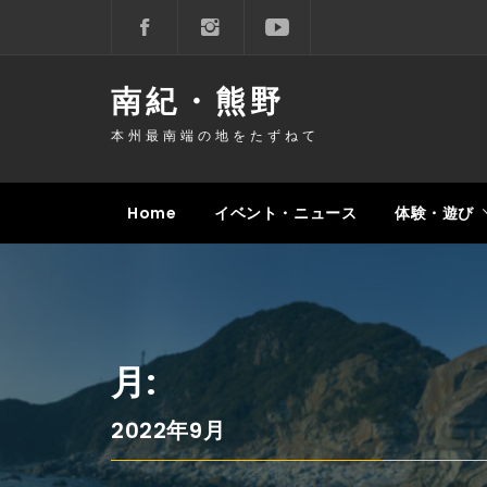
コ
ン
テ
南紀・熊野
ン
ツ
本州最南端の地をたずねて
へ
ス
キ
Home
イベント・ニュース
体験・遊び
ッ
プ
月:
2022年9月