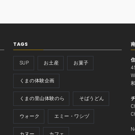
TAGS
SUP
お土産
お菓子
4
W
くまの体験企画
和
くまの里山体験のら
そばうどん
C
C
ウォーク
エミー・ワシヅ
N
カヌー
カフェ