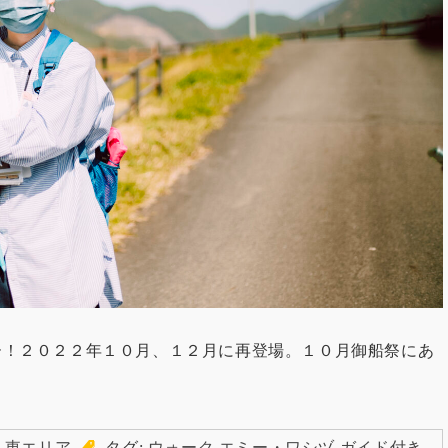
ー！２０２２年１０月、１２月に再登場。１０月御船祭にあ
、
東エリア
タグ:
ウォーク
,
エミー・ワシヅ
,
ガイド付き