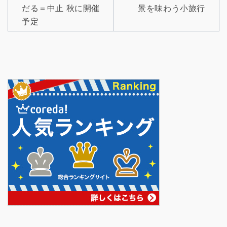
ナ
だる＝中止 秋に開催
景を味わう小旅行
ビ
予定
ゲ
ー
シ
ョ
ン