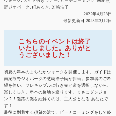
ウォーク
, 
ガイド付きツアー
, 
ビーチコーミング
, 
南紀熊
野ジオパーク
, 
町あるき
, 
芝崎浩子
2022年4月28日
最新更新日 2023年3月2日
こちらのイベントは終了
いたしました。ありがと
うございました！
初夏の串本のまちなかウォークを開催します。ガイドは
南紀熊野ジオパークの芝崎浩子氏が担当。参加者のご希
望を伺い、フレキシブルに行き先と道を選択しながら、
楽しく歩き、串本の路地を巡ります。まさにダンジョ
ン？！迷路の謎を紐解くのは、主人公となる あなたで
す！
最後に到着する須賀の浜で、ビーチコーミングをして終