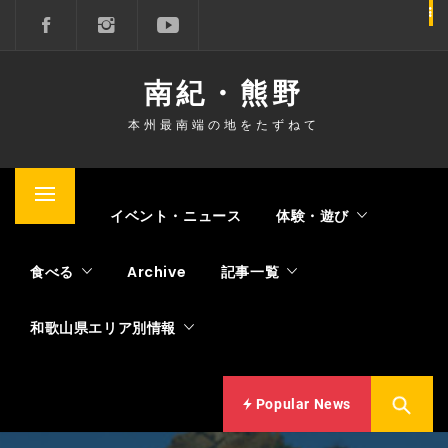
コ
ン
テ
南紀・熊野
ン
ツ
本州最南端の地をたずねて
へ
ス
キ
メ
Home
イベント・ニュース
体験・遊び
ッ
イ
プ
ン
食べる
Archive
記事一覧
メ
ニ
和歌山県エリア別情報
ュ
ー
Popular News