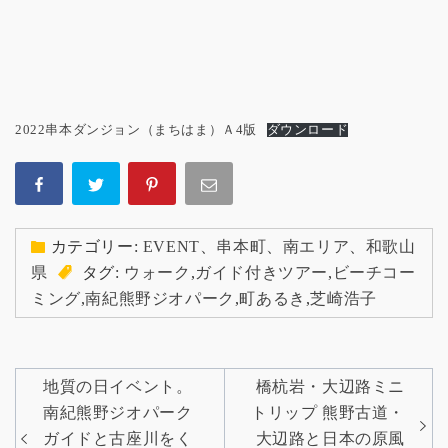
2022串本ダンジョン（まちはま）Ａ4版
ダウンロード
カテゴリー:
EVENT
、
串本町
、
南エリア
、
和歌山
県
タグ:
ウォーク
,
ガイド付きツアー
,
ビーチコー
ミング
,
南紀熊野ジオパーク
,
町あるき
,
芝崎浩子
投
地質の日イベント。
橋杭岩・大辺路ミニ
稿
南紀熊野ジオパーク
トリップ 熊野古道・
ガイドと古座川をく
大辺路と日本の原風