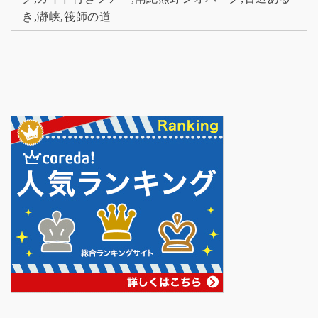
き
,
瀞峡
,
筏師の道