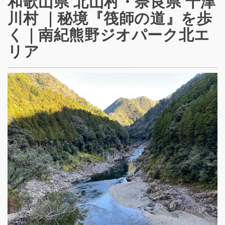
和歌山県 北山村・奈良県 十津
川村 ｜秘境『筏師の道』を歩
く｜南紀熊野ジオパーク北エ
リア