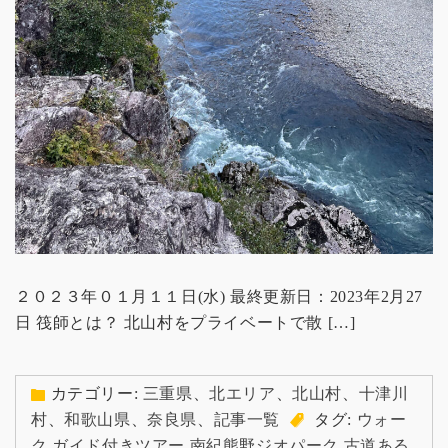
２０２３年０１月１１日(水) 最終更新日：2023年2月27
日 筏師とは？ 北山村をプライベートで散 […]
カテゴリー:
三重県
、
北エリア
、
北山村
、
十津川
村
、
和歌山県
、
奈良県
、
記事一覧
タグ:
ウォー
ク
,
ガイド付きツアー
,
南紀熊野ジオパーク
,
古道ある