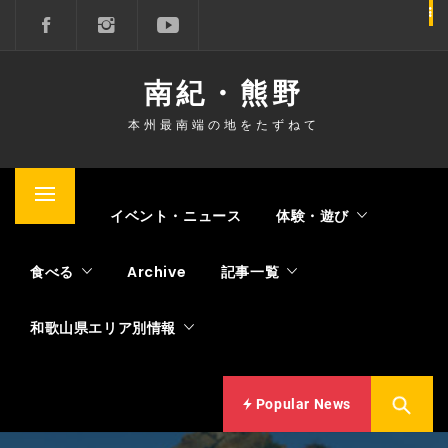
コ
ン
テ
南紀・熊野
ン
ツ
本州最南端の地をたずねて
へ
ス
キ
メ
Home
イベント・ニュース
体験・遊び
ッ
イ
プ
ン
食べる
Archive
記事一覧
メ
ニ
和歌山県エリア別情報
ュ
ー
Popular News