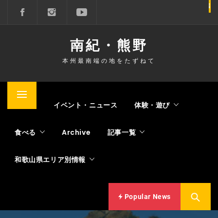
コ
ン
テ
南紀・熊野
ン
ツ
本州最南端の地をたずねて
へ
ス
キ
メ
Home
イベント・ニュース
体験・遊び
ッ
イ
プ
ン
食べる
Archive
記事一覧
メ
ニ
和歌山県エリア別情報
ュ
ー
Popular News