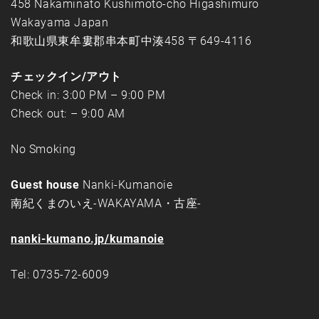
458 Nakaminato Kushimoto-cho Higashimuro
Wakayama Japan
和歌山県東牟婁郡串本町中湊458 〒649-4116
チェックイン/アウト
Check in: 3:00 PM – 9:00 PM
Check out: – 9:00 AM
No Smoking
Guest house
Nanki-Kumanoie
南紀くまのいえ-WAKAYAMA・古座-
nanki-kumano.jp/kumanoie
Tel: 0735-72-6009